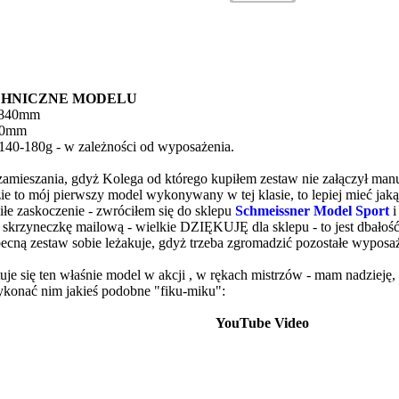
CHNICZNE MODELU
: 840mm
900mm
140-180g - w zależności od wyposażenia.
zamieszania, gdyż Kolega od którego kupiłem zestaw nie załączył man
zie to mój pierwszy model wykonywany w tej klasie, to lepiej mieć ja
iłe zaskoczenie - zwróciłem się do sklepu
Schmeissner Model Sport
i
ą skrzyneczkę mailową - wielkie DZIĘKUJĘ dla sklepu - to jest dbałość 
ecną zestaw sobie leżakuje, gdyż trzeba zgromadzić pozostałe wyposa
uje się ten właśnie model w akcji , w rękach mistrzów - mam nadzieję,
ykonać nim jakieś podobne "fiku-miku":
YouTube Video