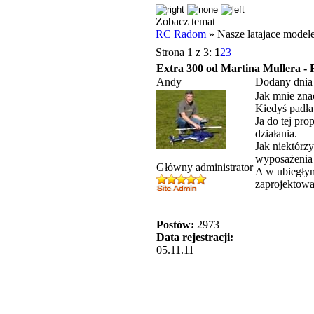
Zobacz temat
RC Radom
» Nasze latajace model
Strona 1 z 3:
1
2
3
Extra 300 od Martina Mullera -
Andy
Dodany dnia
Jak mnie zna
Kiedyś padła
Ja do tej pr
działania.
Jak niektórz
wyposażenia 
Główny administrator
A w ubiegłym
zaprojektowa
Postów:
2973
Data rejestracji:
05.11.11