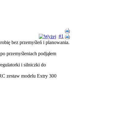
#1
 robię bez przemyśleń i planowania.
i po przemyśleniach podjąłem
ulatorki i silniczki do
MRC zestaw modelu Extry 300