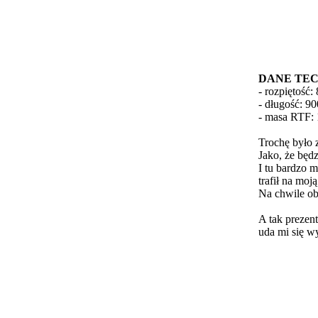
DANE TE
- rozpiętość
- długość: 
- masa RTF: 
Trochę było 
Jako, że będ
I tu bardzo m
trafił na moj
Na chwile ob
A tak prezent
uda mi się w