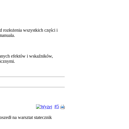
 rozłożenia wszystkich części i
 manuala.
wanych efektów i wskaźników,
icznymi.
#5
szedł na warsztat statecznik