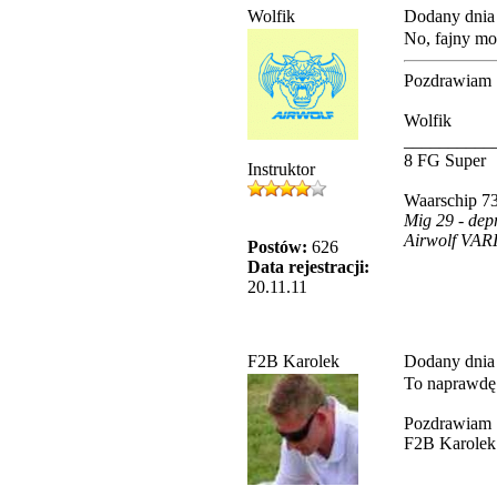
Wolfik
Dodany dnia
No, fajny mo
Pozdrawiam
Wolfik
__________
8 FG Super
Instruktor
Waarschip 73
Mig 29 - dep
Airwolf VARI
Postów:
626
Data rejestracji:
20.11.11
F2B Karolek
Dodany dnia
To naprawdę s
Pozdrawiam
F2B Karolek