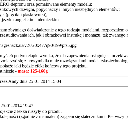
 AERO-depronu oraz pomalowane elementy modelu;
astikowych dzwigni, popychaczy i innych niezbędnych elementów;
gla (pręciki i płaskowniki);
w języku angielskim i niemieckim
 mam zbytniego doświadczenie z tego rodzaju modelami, rozpocząłem od
przestudiowania ich, jak i obrazkowej instrukcji montażu, tak zwanego
myśleń po tym etapie wynika, że dla zapewnienia osiągnięcia oczeki
e zmierzyć się z nowymi dla mnie rozwiązaniami modelarsko-technolog
 pokaże jaki będzie efekt końcowy tego projektu.
t niezłe -
masa: 125-160g
rzez Andy dnia 25-01-2014 15:04
 25-01-2014 19:47
ojekcie z lekka ruszyły do przodu.
kolejności (zgodnie z manualem) zająłem się statecznikami. Pierwszy po