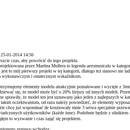
 25-01-2014 14:56
szcie czas, aby powrócić do tego projektu.
projektowana przez Martina Mullera to legenda aeromusicalu w kategor
jest to mój pierwszy projekt w tej kategorii, dlatego też stanowi nie l
wykonawczym i ostatecznym wskaźnikom.
trzymujemy elementy modelu atrakcyjnie pomalowane i wycięte z 3m
iewać się, że model może być o 20% lżejszy od innych modeli. Przem
ne sprawiły, że model ten jest uznawany jako jeden z najlepszych w kat
 takim oczekiwaniom, od razu należy powiedzieć, że elementy wyposaż
Nie chcę już wspominać ile kosztowały mnie 3 serwa specjalnie przew
wiadczonych użytkowników (każde inne). Podobnie będzie z silnikiem
ąłęm to wyzwanie i czas zająć się projektem.
upionego zestawu wchodzą: