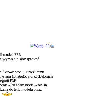
#4
ii modeli F3P.
ada wyzwanie, aby sprostać
m Aero-depronu. Dzięki temu
yślana konstrukcja oraz doskonałe
egorii F3P.
enia - jak i sam model -
nie są
idzane do tego modelu przez
 -
.