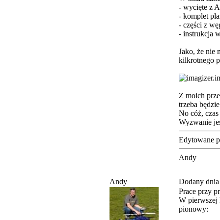
- wycięte z
- komplet pl
- części z wę
- instrukcja 
Jako, że nie
kilkrotnego 
Z moich prze
trzeba będzi
No cóż, czas
Wyzwanie jes
Edytowane p
Andy
Andy
Dodany dnia
Prace przy pr
W pierwszej 
pionowy: