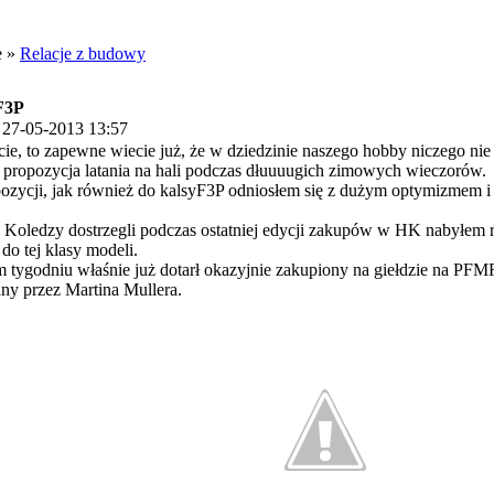
e »
Relacje z budowy
 F3P
 27-05-2013 13:57
cie, to zapewne wiecie już, że w dziedzinie naszego hobby niczego nie
 propozycja latania na hali podczas dłuuuugich zimowych wieczorów.
opozycji, jak również do kalsyF3P odniosłem się z dużym optymizmem 
y Koledzy dostrzegli podczas ostatniej edycji zakupów w HK nabyłem reg
do tej klasy modeli.
 tygodniu właśnie już dotarł okazyjnie zakupiony na giełdzie na PF
ny przez Martina Mullera.