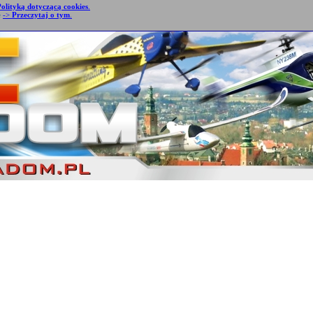
Polityką dotyczącą cookies
.
e
->
Przeczytaj o tym
.