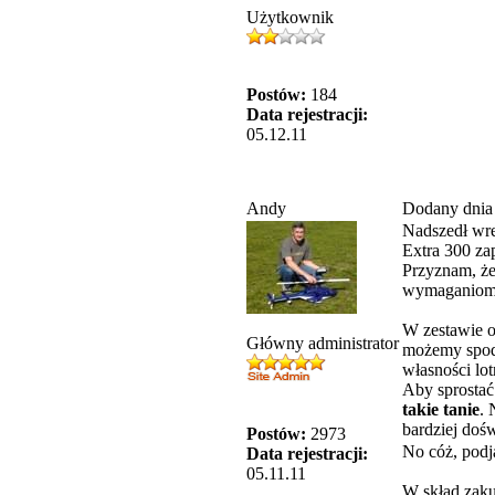
Użytkownik
Postów:
184
Data rejestracji:
05.12.11
Andy
Dodany dnia
Nadszedł wre
Extra 300 za
Przyznam, że 
wymaganiom 
W zestawie o
Główny administrator
możemy spodz
własności lot
Aby sprostać
takie tanie
. 
bardziej doś
Postów:
2973
No cóż, podj
Data rejestracji:
05.11.11
W skład zak