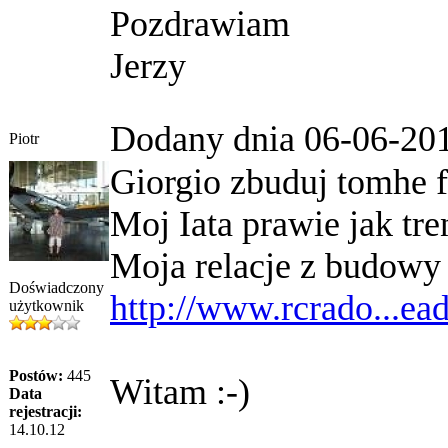
Pozdrawiam
Jerzy
Dodany dnia 06-06-20
Piotr
Giorgio zbuduj tomhe f
Moj Iata prawie jak tre
Moja relacje z budowy
Doświadczony
http://www.rcrado...ea
użytkownik
Postów:
445
Witam :-)
Data
rejestracji:
14.10.12