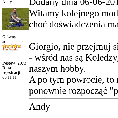
Dodany dnia 06-06-20
Andy
Witamy kolejnego mod
choć doświadczenia mam
Główny
administrator
Giorgio, nie przejmuj 
- wśród nas są Koledzy
Postów:
2973
naszym hobby.
Data
rejestracji:
A po tym powrocie, to 
05.11.11
ponownie rozpocząć "p
Andy