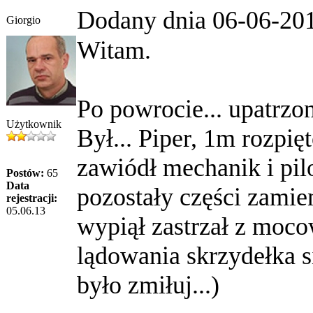
Dodany dnia 06-06-20
Giorgio
Witam.
Po powrocie... upatrzon
Użytkownik
Był... Piper, 1m rozpię
zawiódł mechanik i pilo
Postów:
65
Data
pozostały części zamie
rejestracji:
05.06.13
wypiął zastrzał z moco
lądowania skrzydełka s
było zmiłuj...)