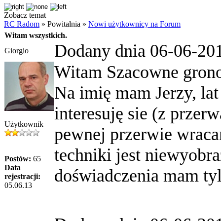
Zobacz temat
RC Radom
» Powitalnia »
Nowi użytkownicy na Forum
Witam wszystkich.
Dodany dnia 06-06-20
Giorgio
Witam Szacowne grono
Na imię mam Jerzy, la
interesuję sie (z przerw
Użytkownik
pewnej przerwie wraca
techniki jest niewyobr
Postów:
65
Data
doświadczenia mam tyle
rejestracji:
05.06.13