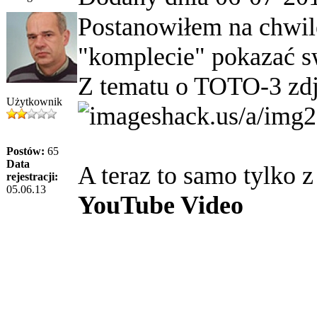
Postanowiłem na chwil
"komplecie" pokazać s
Z tematu o TOTO-3 zdj
Użytkownik
Postów:
65
Data
A teraz to samo tylko z
rejestracji:
05.06.13
YouTube Video