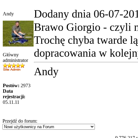
Dodany dnia 06-07-20
Andy
Brawo Giorgio - czyli
Trochę chyba twarde lą
dopracowania w kolejn
Główny
administrator
Andy
Postów:
2973
Data
rejestracji:
05.11.11
Przejdź do forum:
9,776,217 