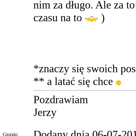
nim za długo. Ale za to
czasu na to
)
*znaczy się swoich po
** a latać się chce
Pozdrawiam
Jerzy
Dodany dnia 06-07-20
Giorgio