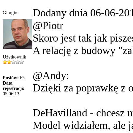
Dodany dnia 06-06-20
Giorgio
@Piotr
Skoro jest tak jak pisz
A relację z budowy "zal
Użytkownik
@Andy:
Postów:
65
Data
Dzięki za poprawkę z 
rejestracji:
05.06.13
DeHavilland - chcesz m
Model widziałem, ale ja