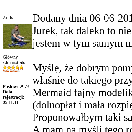
Dodany dnia 06-06-20
Andy
Jurek, tak daleko to ni
jestem w tym samym mi
Główny
administrator
Myślę, że dobrym pomy
właśnie do takiego prz
Postów:
2973
Mermaid fajny modelik 
Data
rejestracji:
(dolnopłat i mała rozpi
05.11.11
Proponowałbym taki sa
A mam na myśli tego r